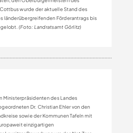
dräten, den Oberbürgermeistern des
Cottbus wurde der aktuelle Stand des
es länderübergreifenden Förderantrags bis
 gelobt.
(Foto: Landratsamt Görlitz)
 Ministerpräsidenten des Landes
eordneten Dr. Christian Ehler von den
ndkreise sowie der Kommunen Tafeln mit
uropaweit einzigartigen