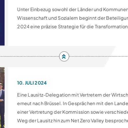
Unter Einbezug sowohl der Länder und Kommunen a
Wissenschaft und Sozialem beginnt der Beteiligu
2024 eine präzise Strategie für die Transformation
10. JULI 2024
Eine Lausitz-Delegation mit Vertretern der Wirtsc
erneut nach Brüssel. In Gesprächen mit den Lan
einer Vertretung der Kommission sowie verschie
Weg der Lausitz hin zum Net Zero Valley besproch