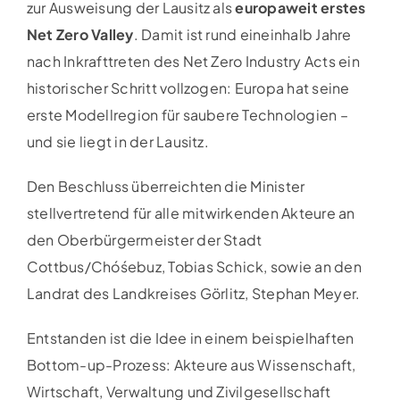
zur Ausweisung der Lausitz als
europaweit erstes
Net Zero Valley
. Damit ist rund eineinhalb Jahre
nach Inkrafttreten des Net Zero Industry Acts ein
historischer Schritt vollzogen: Europa hat seine
erste Modellregion für saubere Technologien –
und sie liegt in der Lausitz.
Den Beschluss überreichten die Minister
stellvertretend für alle mitwirkenden Akteure an
den Oberbürgermeister der Stadt
Cottbus/Chóśebuz, Tobias Schick, sowie an den
Landrat des Landkreises Görlitz, Stephan Meyer.
Entstanden ist die Idee in einem beispielhaften
Bottom-up-Prozess: Akteure aus Wissenschaft,
Wirtschaft, Verwaltung und Zivilgesellschaft